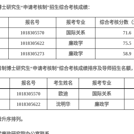
博士研究生
“申请考核制”招生综合考核成绩：
报名号
报考专业
综合考核分数（
1018305570
国际关系
71.6
1018305
622
廉政学
75.5
1018305273
廉政学
58.9
日制博士研究生
“申请考核制”综合考核成绩排序及导师招生名额
报名号
考生姓名
报考专业
1018305570
欧迪
国际关系
1018305
622
沈明华
廉政学
母升序
排列
。
学廉政研究院办公室联系。