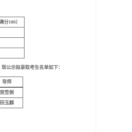
满分
100）
，现公示拟录取考生名单如下：
导师
宫笠俐
田玉麒